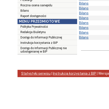
Przetargi
Bilans
Roczna ocena sanepidu
Bilans
Bilans
Bilans
Raport dostępności
Bilans
MENU PRZEDMIOTOWE
Bilans
Polityka Prywatności
Bilans
Redakcja Biuletynu
Bilans
Bilans
Dostęp do Informacji Publicznej
Instrukcja korzystania z BIP
Dostęp do Informacji Publicznej nie
udostępnianej w BIP
Statystyki serwisu
|
Instrukcja korzystania z BIP
| Wersj