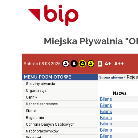
Miejska Pływalnia "
A
A+
A++
A
A
A
A
Sobota 08.08.2026
MENU PODMIOTOWE
Rejes
Strona główna
Godziny otwarcia
Organizacja
Nazwa
Cennik
Bilans
Dane teleadresowe
Bilans
Statut
Bilans
Bilans
Regulamin
Bilans
Ochrona Danych Osobowych
Bilans
Nabór pracowników
Bilans